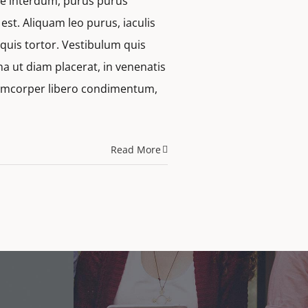
que interdum, purus purus
st. Aliquam leo purus, iaculis
uis tortor. Vestibulum quis
a ut diam placerat, in venenatis
llamcorper libero condimentum,
Read More