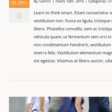
By
radmin
|
märts 16th, 2016
|
Categories:
Un
03, 2016
Learn to think smart. Etiam consectetur o
vestibulum non. Fusce ex ligula, tristique 
libero. Phasellus convallis, sem ac tristi
vehicula quam, ut fermentum sem orci in e
non condimentum hendrerit, vestibulum q
viverra felis. Vestibulum elementum magn
est egestas. Vivamus at libero auctor, ul