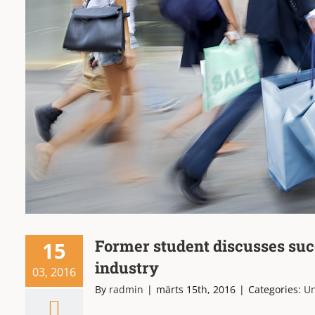
Former student discusses succ
15
industry
03, 2016
By
radmin
|
märts 15th, 2016
|
Categories:
Un