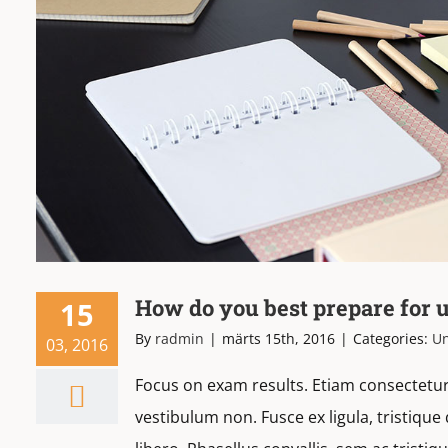
How do you best prepare for 
15
By
radmin
|
märts 15th, 2016
|
Categories:
Un
03, 2016
Focus on exam results. Etiam consectetur 
vestibulum non. Fusce ex ligula, tristique 