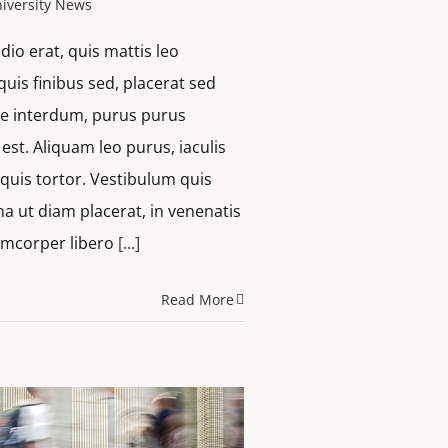
iversity News
dio erat, quis mattis leo
quis finibus sed, placerat sed
que interdum, purus purus
st. Aliquam leo purus, iaculis
uis tortor. Vestibulum quis
a ut diam placerat, in venenatis
lamcorper libero
[...]
Read More