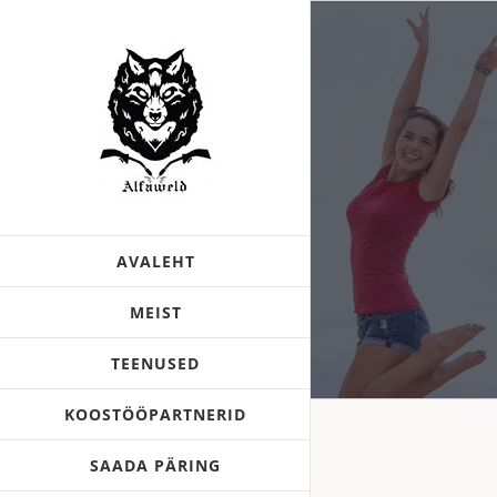
Skip
to
content
AVALEHT
MEIST
TEENUSED
KOOSTÖÖPARTNERID
SAADA PÄRING