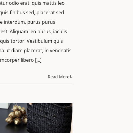
tur odio erat, quis mattis leo
quis finibus sed, placerat sed
que interdum, purus purus
st. Aliquam leo purus, iaculis
uis tortor. Vestibulum quis
a ut diam placerat, in venenatis
lamcorper libero
[...]
Read More