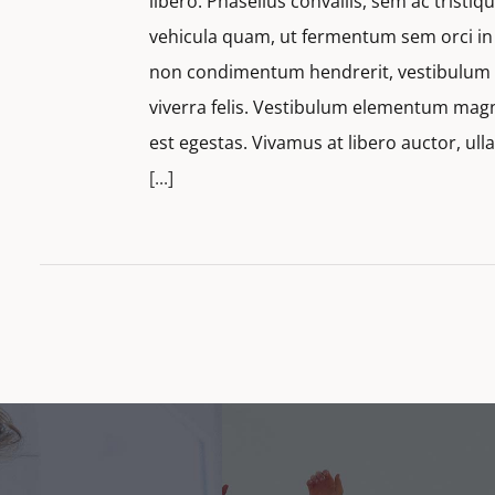
libero. Phasellus convallis, sem ac tristi
vehicula quam, ut fermentum sem orci in e
non condimentum hendrerit, vestibulum q
viverra felis. Vestibulum elementum magn
est egestas. Vivamus at libero auctor, u
[...]